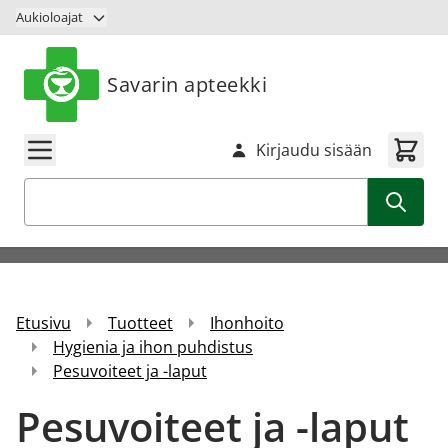
Siirry sisältöön
Aukioloajat
Savarin apteekki
Kirjaudu sisään
Haku
Etusivu
Tuotteet
Ihonhoito
Hygienia ja ihon puhdistus
Pesuvoiteet ja -laput
Pesuvoiteet ja -laput