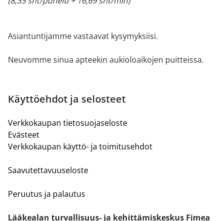
(8,35 snt/puhelu + 16,69 snt/min)
Asiantuntijamme vastaavat kysymyksiisi.
Neuvomme sinua apteekin aukioloaikojen puitteissa.
Käyttöehdot ja selosteet
Verkkokaupan tietosuojaseloste
Evästeet
Verkkokaupan käyttö- ja toimitusehdot
Saavutettavuuseloste
Peruutus ja palautus
Lääkealan turvallisuus- ja kehittämiskeskus Fimea