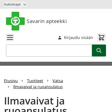
Siirry sisältöön
Aukioloajat
Savarin apteekki
Kirjaudu sisään
Haku
Etusivu
Tuotteet
Vatsa
Ilmavaivat ja ruoansulatus
Ilmavaivat ja
ruoansulatus