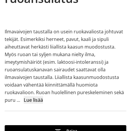
Ilmavaivojen taustalla on usein ruokavaliosta johtuvat
tekijät. Esimerkiksi herneet, pavut, kaali ja sipuli
aiheuttavat herkästi liiallista kaasun muodostusta.
Myös ruoan tai syljen mukana nielty ilma,
imeytymishäiriöt (esim. laktoosi-intoleranssi) ja
ruoansulatuskanavan sairaudet saattavat olla
ilmavaivojen taustalla. Liiallista kaasunmuodostusta
voidaan vähentää kiinnittämällä huomiota
ruokavalioon. Ruoan huolellinen pureskeleminen sekä
puru
...
Lue lisää
Rajaa