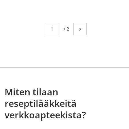
Sivu
You're currently reading page 1
/
2
Mene seuraavalle sivull
Miten tilaan
reseptilääkkeitä
verkkoapteekista?