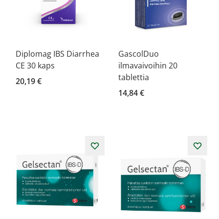
Diplomag IBS Diarrhea
GascolDuo
CE 30 kaps
ilmavaivoihin 20
tablettia
20,19 €
14,84 €