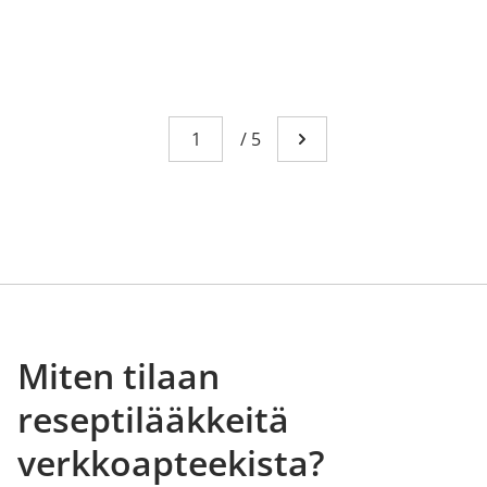
Sivu
You're currently reading page 1
/
5
Mene seuraavalle sivull
Miten tilaan
reseptilääkkeitä
verkkoapteekista?