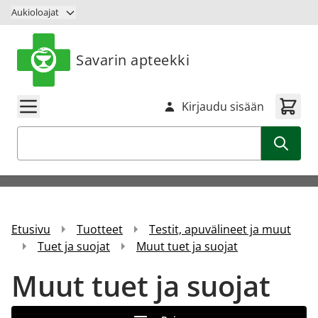
Siirry sisältöön
Aukioloajat
Savarin apteekki
Kirjaudu sisään
Haku
Etusivu
Tuotteet
Testit, apuvälineet ja muut
Tuet ja suojat
Muut tuet ja suojat
Muut tuet ja suojat