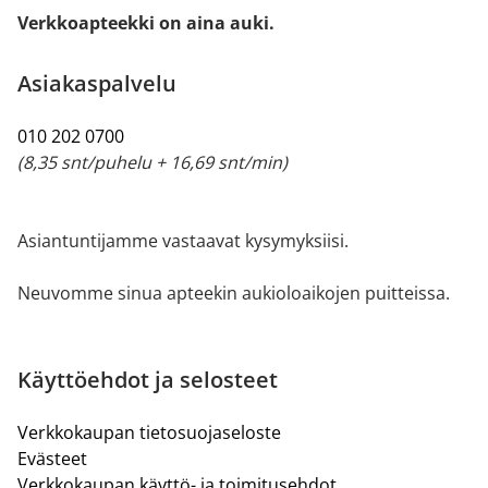
Verkkoapteekki on aina auki.
Asiakaspalvelu
010 202 0700
(8,35 snt/puhelu + 16,69 snt/min)
Asiantuntijamme vastaavat kysymyksiisi.
Neuvomme sinua apteekin aukioloaikojen puitteissa.
Käyttöehdot ja selosteet
Verkkokaupan tietosuojaseloste
Evästeet
Verkkokaupan käyttö- ja toimitusehdot