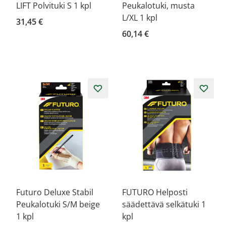
LIFT Polvituki S 1 kpl
Peukalotuki, musta
L/XL 1 kpl
31,45 €
60,14 €
Futuro Deluxe Stabil
FUTURO Helposti
Peukalotuki S/M beige
säädettävä selkätuki 1
1 kpl
kpl