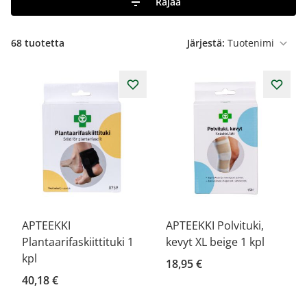
Rajaa
68
tuotetta
Järjestä:
APTEEKKI
APTEEKKI Polvituki,
Plantaarifaskiittituki 1
kevyt XL beige 1 kpl
kpl
18,95 €
40,18 €