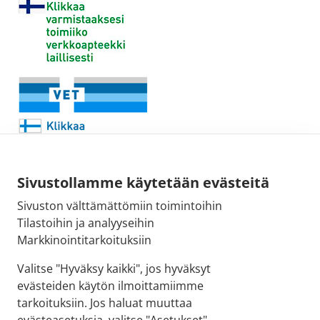
Sivustollamme käytetään evästeitä
Sivuston välttämättömiin toimintoihin
Sähköpostiosoite:
Tilastoihin ja analyyseihin
kirjaamo@fimea.fi
Markkinointitarkoituksiin
Fimean vaihde:
Valitse "Hyväksy kaikki", jos hyväksyt
029 522 3341
evästeiden käytön ilmoittamiimme
tarkoituksiin. Jos haluat muuttaa