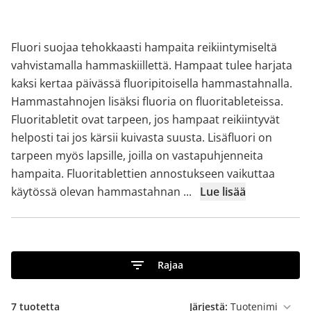
Fluori suojaa tehokkaasti hampaita reikiintymiseltä
vahvistamalla hammaskiillettä. Hampaat tulee harjata
kaksi kertaa päivässä fluoripitoisella hammastahnalla.
Hammastahnojen lisäksi fluoria on fluoritableteissa.
Fluoritabletit ovat tarpeen, jos hampaat reikiintyvät
helposti tai jos kärsii kuivasta suusta. Lisäfluori on
tarpeen myös lapsille, joilla on vastapuhjenneita
hampaita. Fluoritablettien annostukseen vaikuttaa
käytössä olevan hammastahnan
...
Lue lisää
Rajaa
7
tuotetta
Järjestä: