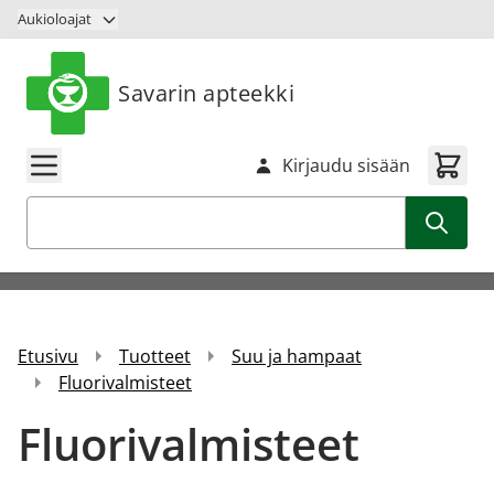
Siirry sisältöön
Aukioloajat
Savarin apteekki
Kirjaudu sisään
Haku
Etusivu
Tuotteet
Suu ja hampaat
Fluorivalmisteet
Fluorivalmisteet