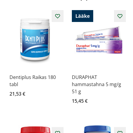
Lääke
Dentiplus Raikas 180
DURAPHAT
tabl
hammastahna 5 mg/g
51 g
21,53 €
15,45 €