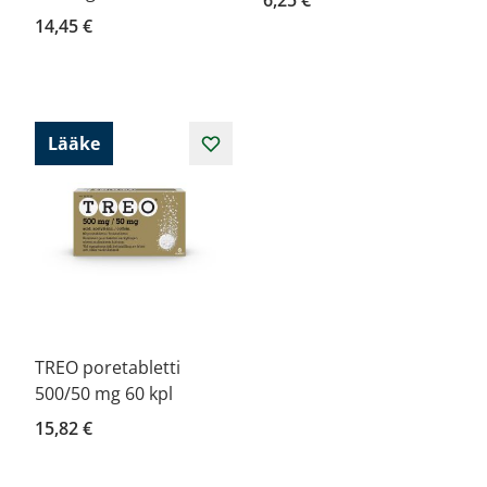
6,25 €
14,45 €
Lääke
TREO poretabletti
500/50 mg 60 kpl
15,82 €