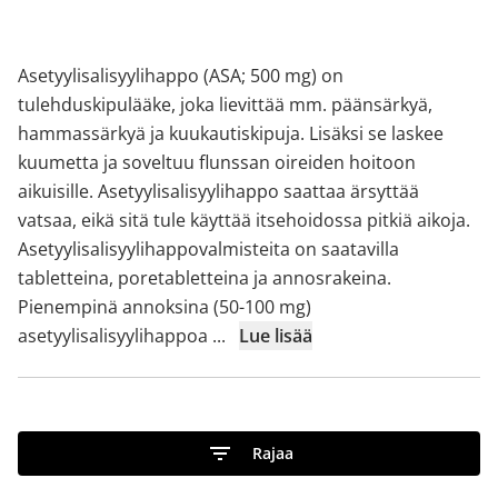
Asetyylisalisyylihappo (ASA; 500 mg) on
tulehduskipulääke, joka lievittää mm. päänsärkyä,
hammassärkyä ja kuukautiskipuja. Lisäksi se laskee
kuumetta ja soveltuu flunssan oireiden hoitoon
aikuisille. Asetyylisalisyylihappo saattaa ärsyttää
vatsaa, eikä sitä tule käyttää itsehoidossa pitkiä aikoja.
Asetyylisalisyylihappovalmisteita on saatavilla
tabletteina, poretabletteina ja annosrakeina.
Pienempinä annoksina (50-100 mg)
asetyylisalisyylihappoa
...
Lue lisää
Rajaa