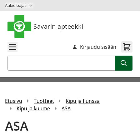
Siirry sisältöön
Aukioloajat
Savarin apteekki
Kirjaudu sisään
Haku
Etusivu
Tuotteet
Kipu ja flunssa
Kipu ja kuume
ASA
ASA