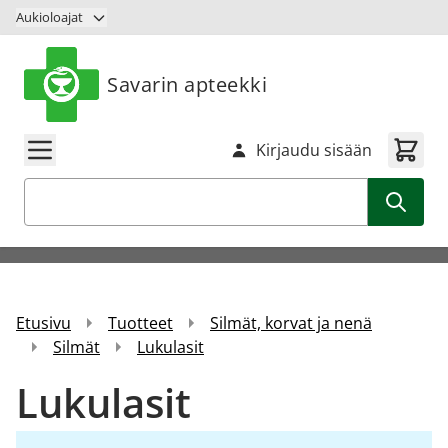
Siirry sisältöön
Aukioloajat
Savarin apteekki
Kirjaudu sisään
Haku
Etusivu
Tuotteet
Silmät, korvat ja nenä
Silmät
Lukulasit
Lukulasit