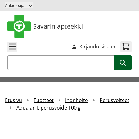
Siirry sisältöön
Aukioloajat
Savarin apteekki
Kirjaudu sisään
Haku
Etusivu
Tuotteet
Ihonhoito
Perusvoiteet
Aqualan L perusvoide 100 g