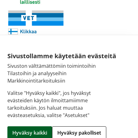
Sivustollamme käytetään evästeitä
Sivuston välttämättömiin toimintoihin
Sähköpostiosoite:
Tilastoihin ja analyyseihin
kirjaamo@fimea.fi
Markkinointitarkoituksiin
Fimean vaihde:
Valitse "Hyväksy kaikki", jos hyväksyt
029 522 3341
evästeiden käytön ilmoittamiimme
tarkoituksiin. Jos haluat muuttaa
evästeasetuksia, valitse "Asetukset"
© 2026 Savarin apteekki |
Crasman eApteekki
Hyväksy kaikki
Hyväksy pakolliset