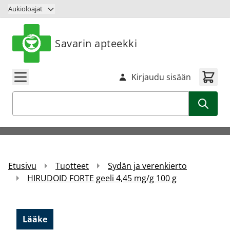
Siirry sisältöön
Aukioloajat
Savarin apteekki
Kirjaudu sisään
Haku
Etusivu
Tuotteet
Sydän ja verenkierto
HIRUDOID FORTE geeli 4,45 mg/g 100 g
Lääke