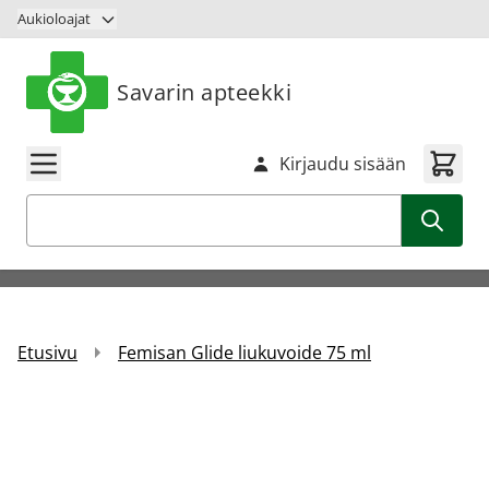
Siirry sisältöön
Aukioloajat
Savarin apteekki
Kirjaudu sisään
Haku
Etusivu
Femisan Glide liukuvoide 75 ml