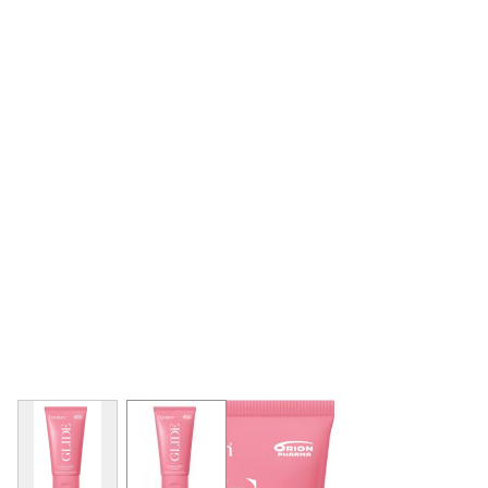
View larger image
View larger image