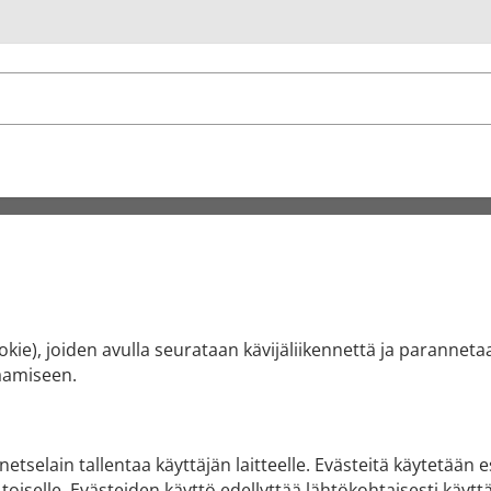
u
kie), joiden avulla seurataan kävijäliikennettä ja paranneta
laamiseen.
netselain tallentaa käyttäjän laitteelle. Evästeitä käytetään e
a toiselle. Evästeiden käyttö edellyttää lähtökohtaisesti käy