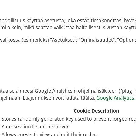
ollisuus käyttää asetusta, joka estää tietokonettasi hyväks
mi oikein, mikä saattaa vaikuttaa haitallisesti sivuston kä
alikossa (esimerkiksi "Asetukset", "Ominaisuudet", "Options"
taa selaimeesi Google Analyticsin ohjelmalisäkkeen ("plug i
-ohjelmaan. Laajennuksen voit ladata täältä:
Google Analytics 
Cookie Description
Stores randomly generated key used to prevent forged req
Your session ID on the server.
Allows guests to view and edit their orders.