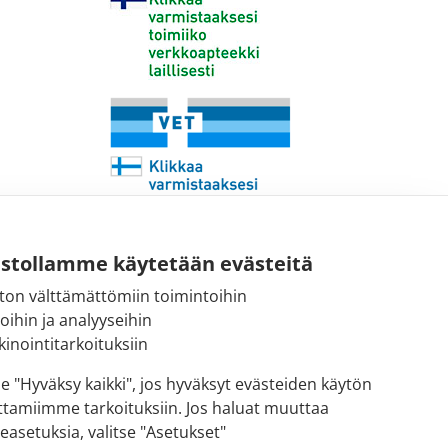
ustollamme käytetään evästeitä
ton välttämättömiin toimintoihin
Sähköpostiosoite:
toihin ja analyyseihin
kirjaamo@fimea.fi
inointitarkoituksiin
Fimean vaihde:
se "Hyväksy kaikki", jos hyväksyt evästeiden käytön
029 522 3341
ttamiimme tarkoituksiin. Jos haluat muuttaa
easetuksia, valitse "Asetukset"