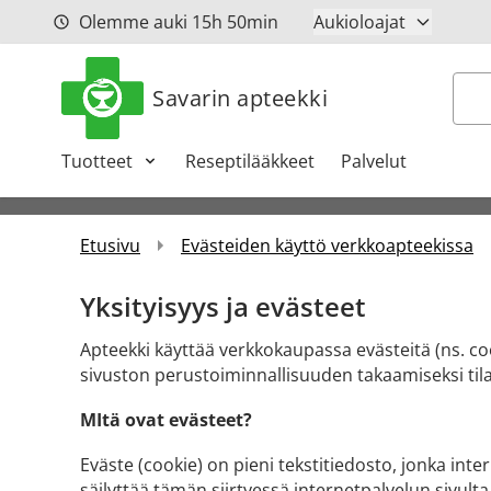
Siirry sisältöön
Olemme auki
15h
50min
Aukioloajat
Hak
Savarin apteekki
Tuotteet
Reseptilääkkeet
Palvelut
Etusivu
Evästeiden käyttö verkkoapteekissa
Yksityisyys ja evästeet
Apteekki käyttää verkkokaupassa evästeitä (ns. coo
sivuston perustoiminnallisuuden takaamiseksi ti
MItä ovat evästeet?
Eväste (cookie) on pieni tekstitiedosto, jonka inter
säilyttää tämän siirtyessä internetpalvelun sivult