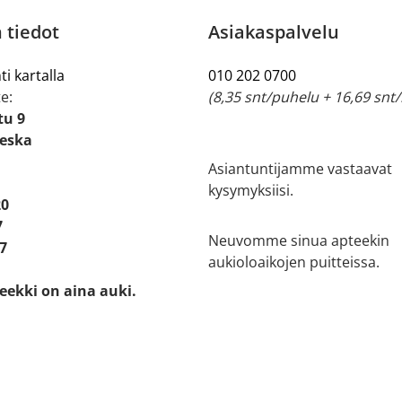
 tiedot
Asiakaspalvelu
ti kartalla
010 202 0700
e:
(8,35 snt/puhelu + 16,69 snt
tu 9
ieska
Asiantuntijamme vastaavat
kysymyksiisi.
20
7
Neuvomme sinua apteekin
7
aukioloaikojen puitteissa.
eekki on aina auki.