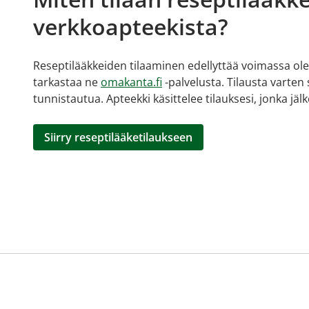
verkkoapteekista?
Reseptilääkkeiden tilaaminen edellyttää voimassa olev
tarkastaa ne
omakanta.fi
-palvelusta. Tilausta varten
tunnistautua. Apteekki käsittelee tilauksesi, jonka jä
Siirry reseptilääketilaukseen