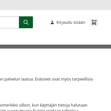
Kirjaudu sisään
an palvelun laatua. Evästeet ovat myös tarpeellisia
simerkiksi silloin, kun käyttäjän tietoja halutaan
ttäjän suostumusta.Eväste voidaan tallentaa