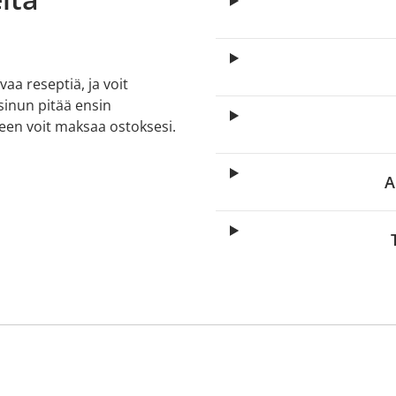
aa reseptiä, ja voit
 sinun pitää ensin
lkeen voit maksaa ostoksesi.
A