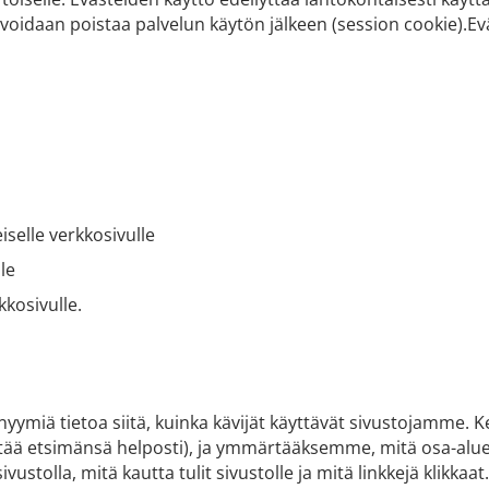
 se voidaan poistaa palvelun käytön jälkeen (session cookie
iselle verkkosivulle
lle
kkosivulle.
miä tietoa siitä, kuinka kävijät käyttävät sivustojamme. 
löytää etsimänsä helposti), ja ymmärtääksemme, mitä osa-alu
 sivustolla, mitä kautta tulit sivustolle ja mitä linkkejä klikkaat