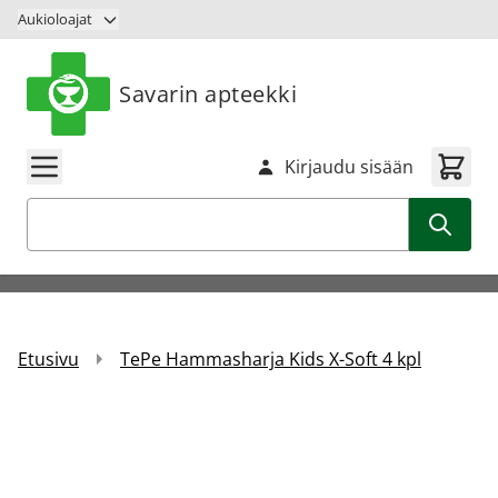
Siirry sisältöön
Aukioloajat
Savarin apteekki
Kirjaudu sisään
Haku
Etusivu
TePe Hammasharja Kids X-Soft 4 kpl