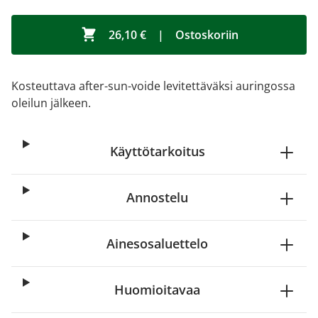
26,10 €
|
Ostoskoriin
Kosteuttava after-sun-voide levitettäväksi auringossa
oleilun jälkeen.
Käyttötarkoitus
Annostelu
Ainesosaluettelo
Huomioitavaa