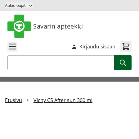
Siirry sisältöön
Aukioloajat
Savarin apteekki
Kirjaudu sisään
Haku
Etusivu
Vichy CS After sun 300 ml